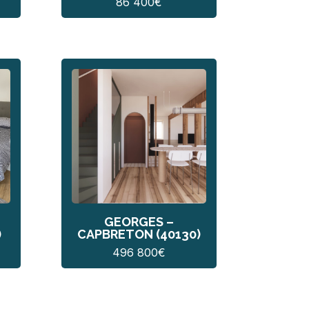
86 400
€
GEORGES –
)
CAPBRETON (40130)
496 800
€