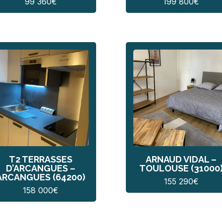
99 360
€
199 800
€
T2 TERRASSES
ARNAUD VIDAL –
D’ARCANGUES –
TOULOUSE (31000
ARCANGUES (64200)
155 290
€
158 000
€