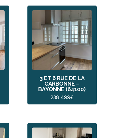
3 ET 6 RUE DE LA
CARBONNE –
BAYONNE (64100)
238 499
€